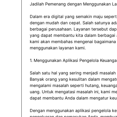
Jadilah Pemenang dengan Menggunakan La
Dalam era digital yang semakin maju sepert
dengan mudah dan cepat. Salah satunya ad
berbagai perusahaan. Layanan tersebut dapa
yang dapat membantu kita dalam berbagai as
kami akan membahas mengenai bagaimana 
menggunakan layanan kami.
1. Menggunakan Aplikasi Pengelola Keuanga
Salah satu hal yang sering menjadi masala
Banyak orang yang kesulitan dalam mengatu
mengalami masalah seperti hutang, keuanga
uang. Untuk mengatasi masalah ini, kami m
dapat membantu Anda dalam mengatur keua
Dengan menggunakan aplikasi pengelola k
pengeluaran dan pemasukan Anda, membuat