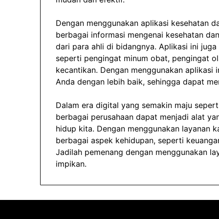
Dengan menggunakan aplikasi kesehatan d
berbagai informasi mengenai kesehatan dan
dari para ahli di bidangnya. Aplikasi ini ju
seperti pengingat minum obat, pengingat o
kecantikan. Dengan menggunakan aplikasi i
Anda dengan lebih baik, sehingga dapat mer
Dalam era digital yang semakin maju seperti
berbagai perusahaan dapat menjadi alat ya
hidup kita. Dengan menggunakan layanan 
berbagai aspek kehidupan, seperti keuangan
Jadilah pemenang dengan menggunakan lay
impikan.