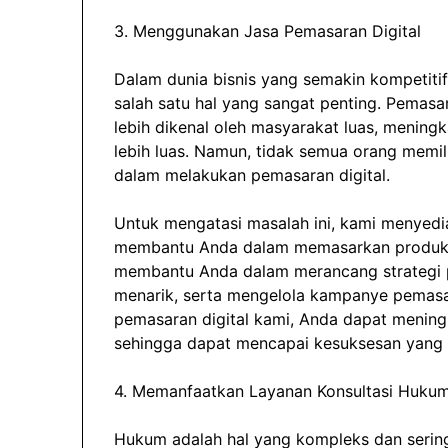
3. Menggunakan Jasa Pemasaran Digital
Dalam dunia bisnis yang semakin kompetitif 
salah satu hal yang sangat penting. Pemasa
lebih dikenal oleh masyarakat luas, mening
lebih luas. Namun, tidak semua orang memi
dalam melakukan pemasaran digital.
Untuk mengatasi masalah ini, kami menyedi
membantu Anda dalam memasarkan produk at
membantu Anda dalam merancang strategi 
menarik, serta mengelola kampanye pemasa
pemasaran digital kami, Anda dapat meningka
sehingga dapat mencapai kesuksesan yang l
4. Memanfaatkan Layanan Konsultasi Huku
Hukum adalah hal yang kompleks dan sering