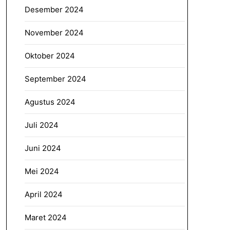
Desember 2024
November 2024
Oktober 2024
September 2024
Agustus 2024
Juli 2024
Juni 2024
Mei 2024
April 2024
Maret 2024