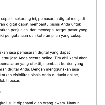
seperti sekarang ini, pemasaran digital menjadi
ran digital dapat membantu bisnis Anda untuk
katkan penjualan, dan mencapai target pasar yang
liki pengetahuan dan keterampilan yang cukup
akan jasa pemasaran digital yang dapat
au jasa Anda secara online. Tim ahli kami akan
pemasaran yang efektif, membuat konten yang
ran digital Anda. Dengan menggunakan jasa
tkan visibilitas bisnis Anda di dunia online,
ebih besar.
m
kali sulit dipahami oleh orang awam. Namun,