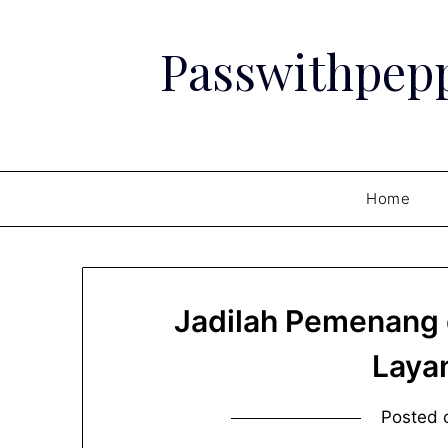
Skip
to
Passwithpepp
content
Home
Jadilah Pemenang
Laya
Posted