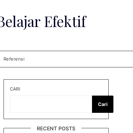
lajar Efektif
Referensi
CARI
Cari
RECENT POSTS