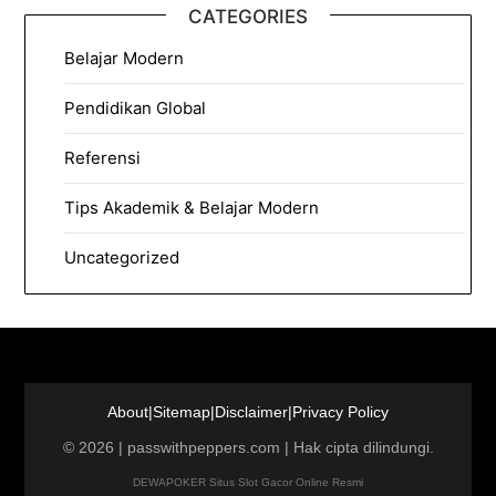
CATEGORIES
Belajar Modern
Pendidikan Global
Referensi
Tips Akademik & Belajar Modern
Uncategorized
About
|
Sitemap
|
Disclaimer
|
Privacy Policy
©
2026
|
passwithpeppers.com
| Hak cipta dilindungi.
DEWAPOKER Situs Slot Gacor Online Resmi