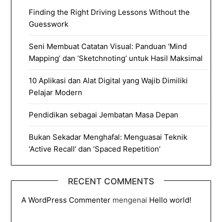
Finding the Right Driving Lessons Without the
Guesswork
Seni Membuat Catatan Visual: Panduan ‘Mind
Mapping’ dan ‘Sketchnoting’ untuk Hasil Maksimal
10 Aplikasi dan Alat Digital yang Wajib Dimiliki
Pelajar Modern
Pendidikan sebagai Jembatan Masa Depan
Bukan Sekadar Menghafal: Menguasai Teknik
‘Active Recall’ dan ‘Spaced Repetition’
RECENT COMMENTS
A WordPress Commenter
mengenai
Hello world!