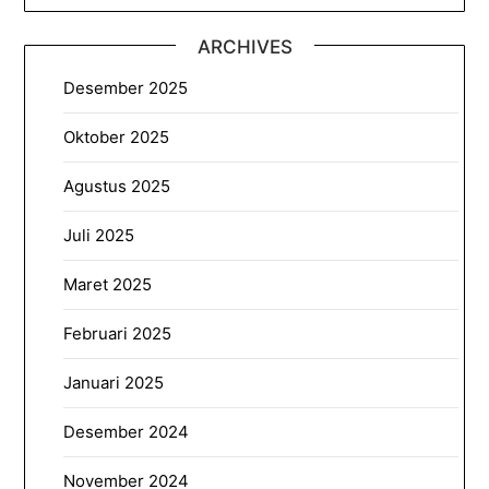
ARCHIVES
Desember 2025
Oktober 2025
Agustus 2025
Juli 2025
Maret 2025
Februari 2025
Januari 2025
Desember 2024
November 2024