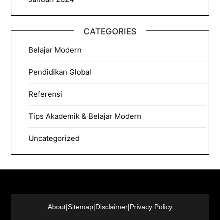
CATEGORIES
Belajar Modern
Pendidikan Global
Referensi
Tips Akademik & Belajar Modern
Uncategorized
About
|
Sitemap
|
Disclaimer
|
Privacy Policy