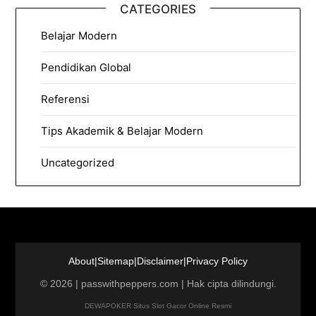
CATEGORIES
Belajar Modern
Pendidikan Global
Referensi
Tips Akademik & Belajar Modern
Uncategorized
About
|
Sitemap
|
Disclaimer
|
Privacy Policy
©
2026
|
passwithpeppers.com
| Hak cipta dilindungi.
DEWAPOKER Situs Slot Gacor Online Resmi