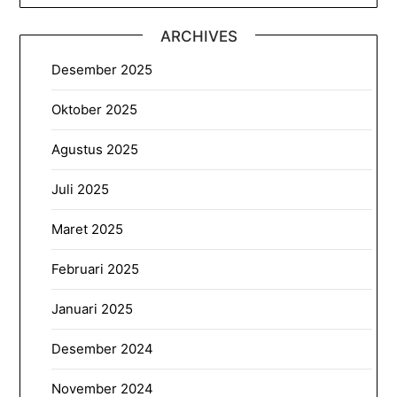
ARCHIVES
Desember 2025
Oktober 2025
Agustus 2025
Juli 2025
Maret 2025
Februari 2025
Januari 2025
Desember 2024
November 2024