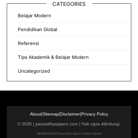
CATEGORIES
Belajar Modern
Pendidikan Global
Referensi
Tips Akademik & Belajar Modern
Uncategorized
About
|
Sitemap
|
Disclaimer
|
Privacy Policy
©
2026
|
passwithpeppers.com
| Hak cipta dilindungi.
DEWAPOKER Situs Slot Gacor Online Resmi