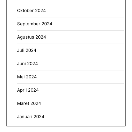
Oktober 2024
September 2024
Agustus 2024
Juli 2024
Juni 2024
Mei 2024
April 2024
Maret 2024
Januari 2024