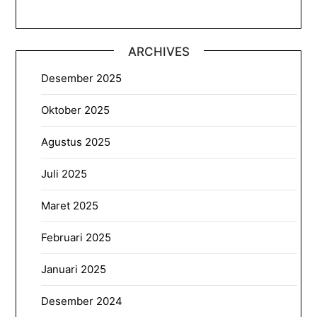
ARCHIVES
Desember 2025
Oktober 2025
Agustus 2025
Juli 2025
Maret 2025
Februari 2025
Januari 2025
Desember 2024