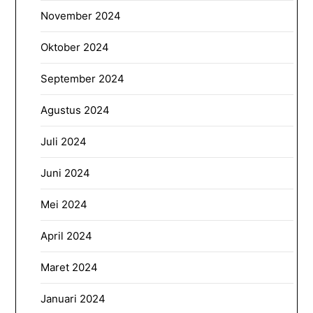
November 2024
Oktober 2024
September 2024
Agustus 2024
Juli 2024
Juni 2024
Mei 2024
April 2024
Maret 2024
Januari 2024