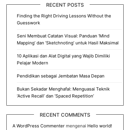
RECENT POSTS
Finding the Right Driving Lessons Without the
Guesswork
Seni Membuat Catatan Visual: Panduan ‘Mind
Mapping’ dan ‘Sketchnoting’ untuk Hasil Maksimal
10 Aplikasi dan Alat Digital yang Wajib Dimiliki
Pelajar Modern
Pendidikan sebagai Jembatan Masa Depan
Bukan Sekadar Menghafal: Menguasai Teknik
‘Active Recall’ dan ‘Spaced Repetition’
RECENT COMMENTS
A WordPress Commenter
mengenai
Hello world!