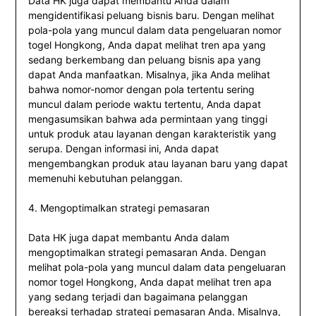
Data HK juga dapat membantu Anda dalam
mengidentifikasi peluang bisnis baru. Dengan melihat
pola-pola yang muncul dalam data pengeluaran nomor
togel Hongkong, Anda dapat melihat tren apa yang
sedang berkembang dan peluang bisnis apa yang
dapat Anda manfaatkan. Misalnya, jika Anda melihat
bahwa nomor-nomor dengan pola tertentu sering
muncul dalam periode waktu tertentu, Anda dapat
mengasumsikan bahwa ada permintaan yang tinggi
untuk produk atau layanan dengan karakteristik yang
serupa. Dengan informasi ini, Anda dapat
mengembangkan produk atau layanan baru yang dapat
memenuhi kebutuhan pelanggan.
4. Mengoptimalkan strategi pemasaran
Data HK juga dapat membantu Anda dalam
mengoptimalkan strategi pemasaran Anda. Dengan
melihat pola-pola yang muncul dalam data pengeluaran
nomor togel Hongkong, Anda dapat melihat tren apa
yang sedang terjadi dan bagaimana pelanggan
bereaksi terhadap strategi pemasaran Anda. Misalnya,