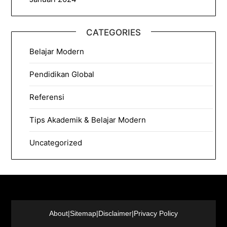
CATEGORIES
Belajar Modern
Pendidikan Global
Referensi
Tips Akademik & Belajar Modern
Uncategorized
About
|
Sitemap
|
Disclaimer
|
Privacy Policy