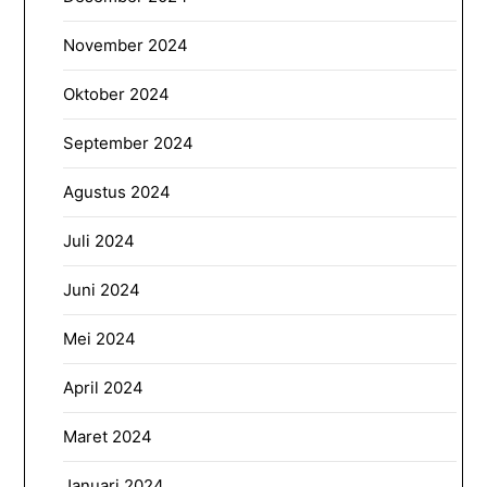
November 2024
Oktober 2024
September 2024
Agustus 2024
Juli 2024
Juni 2024
Mei 2024
April 2024
Maret 2024
Januari 2024