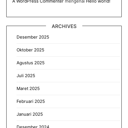
A WordPress Commenter
mengenai
Hello world!
ARCHIVES
Desember 2025
Oktober 2025
Agustus 2025
Juli 2025
Maret 2025
Februari 2025
Januari 2025
Desember 2024