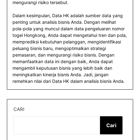
mengurangi risiko tersebut.
Dalam kesimpulan, Data HK adalah sumber data yang
penting untuk analisis bisnis Anda. Dengan melihat
pola-pola yang muncul dalam data pengeluaran nomor
togel Hongkong, Anda dapat mengetahui tren dan pola,
memprediksi kebutuhan pelanggan, mengidentifikasi
peluang bisnis baru, mengoptimalkan strategi
pemasaran, dan mengurangi risiko bisnis. Dengan
memanfaatkan data ini dengan baik, Anda dapat
mengambil keputusan bisnis yang lebih baik dan
meningkatkan kinerja bisnis Anda. Jadi, jangan
remehkan nilai dari Data HK dalam analisis bisnis Anda.
CARI
Cari