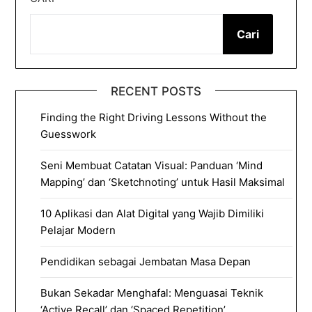
Cari
RECENT POSTS
Finding the Right Driving Lessons Without the
Guesswork
Seni Membuat Catatan Visual: Panduan ‘Mind
Mapping’ dan ‘Sketchnoting’ untuk Hasil Maksimal
10 Aplikasi dan Alat Digital yang Wajib Dimiliki
Pelajar Modern
Pendidikan sebagai Jembatan Masa Depan
Bukan Sekadar Menghafal: Menguasai Teknik
‘Active Recall’ dan ‘Spaced Repetition’