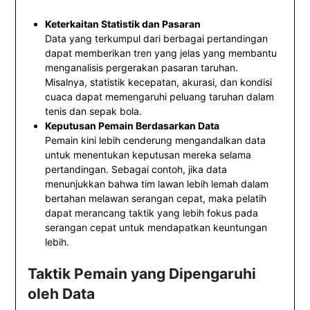
Keterkaitan Statistik dan Pasaran
Data yang terkumpul dari berbagai pertandingan
dapat memberikan tren yang jelas yang membantu
menganalisis pergerakan pasaran taruhan.
Misalnya, statistik kecepatan, akurasi, dan kondisi
cuaca dapat memengaruhi peluang taruhan dalam
tenis dan sepak bola.
Keputusan Pemain Berdasarkan Data
Pemain kini lebih cenderung mengandalkan data
untuk menentukan keputusan mereka selama
pertandingan. Sebagai contoh, jika data
menunjukkan bahwa tim lawan lebih lemah dalam
bertahan melawan serangan cepat, maka pelatih
dapat merancang taktik yang lebih fokus pada
serangan cepat untuk mendapatkan keuntungan
lebih.
Taktik Pemain yang Dipengaruhi
oleh Data