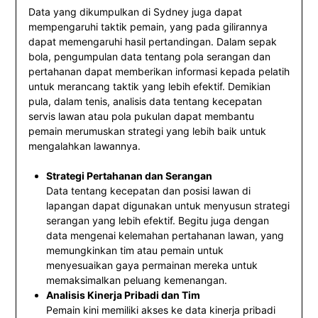
Data yang dikumpulkan di Sydney juga dapat
mempengaruhi taktik pemain, yang pada gilirannya
dapat memengaruhi hasil pertandingan. Dalam sepak
bola, pengumpulan data tentang pola serangan dan
pertahanan dapat memberikan informasi kepada pelatih
untuk merancang taktik yang lebih efektif. Demikian
pula, dalam tenis, analisis data tentang kecepatan
servis lawan atau pola pukulan dapat membantu
pemain merumuskan strategi yang lebih baik untuk
mengalahkan lawannya.
Strategi Pertahanan dan Serangan
Data tentang kecepatan dan posisi lawan di
lapangan dapat digunakan untuk menyusun strategi
serangan yang lebih efektif. Begitu juga dengan
data mengenai kelemahan pertahanan lawan, yang
memungkinkan tim atau pemain untuk
menyesuaikan gaya permainan mereka untuk
memaksimalkan peluang kemenangan.
Analisis Kinerja Pribadi dan Tim
Pemain kini memiliki akses ke data kinerja pribadi