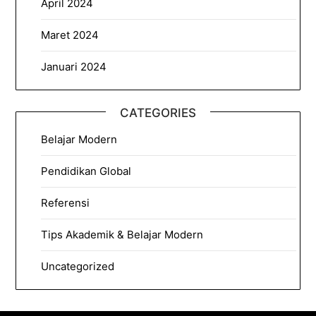
April 2024
Maret 2024
Januari 2024
CATEGORIES
Belajar Modern
Pendidikan Global
Referensi
Tips Akademik & Belajar Modern
Uncategorized