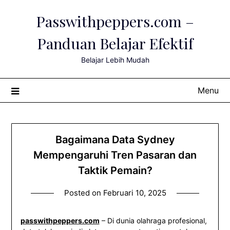
Skip
Passwithpeppers.com –
to
content
Panduan Belajar Efektif
Belajar Lebih Mudah
Menu
Bagaimana Data Sydney
Mempengaruhi Tren Pasaran dan
Taktik Pemain?
Posted on
Februari 10, 2025
passwithpeppers.com
– Di dunia olahraga profesional,