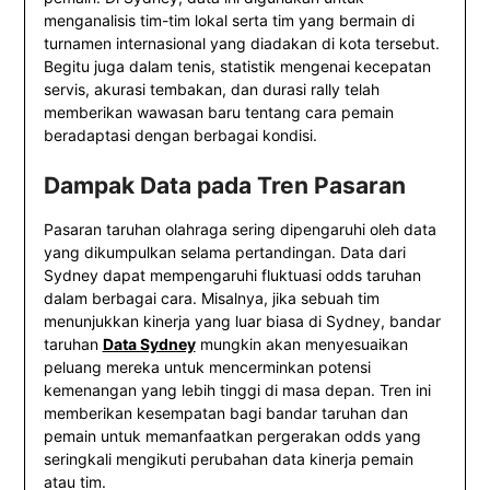
menganalisis tim-tim lokal serta tim yang bermain di
turnamen internasional yang diadakan di kota tersebut.
Begitu juga dalam tenis, statistik mengenai kecepatan
servis, akurasi tembakan, dan durasi rally telah
memberikan wawasan baru tentang cara pemain
beradaptasi dengan berbagai kondisi.
Dampak Data pada Tren Pasaran
Pasaran taruhan olahraga sering dipengaruhi oleh data
yang dikumpulkan selama pertandingan. Data dari
Sydney dapat mempengaruhi fluktuasi odds taruhan
dalam berbagai cara. Misalnya, jika sebuah tim
menunjukkan kinerja yang luar biasa di Sydney, bandar
taruhan
Data Sydney
mungkin akan menyesuaikan
peluang mereka untuk mencerminkan potensi
kemenangan yang lebih tinggi di masa depan. Tren ini
memberikan kesempatan bagi bandar taruhan dan
pemain untuk memanfaatkan pergerakan odds yang
seringkali mengikuti perubahan data kinerja pemain
atau tim.