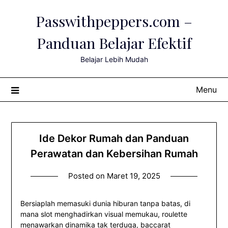
Skip
Passwithpeppers.com –
to
content
Panduan Belajar Efektif
Belajar Lebih Mudah
Menu
Ide Dekor Rumah dan Panduan
Perawatan dan Kebersihan Rumah
Posted on
Maret 19, 2025
Bersiaplah memasuki dunia hiburan tanpa batas, di
mana slot menghadirkan visual memukau, roulette
menawarkan dinamika tak terduga, baccarat