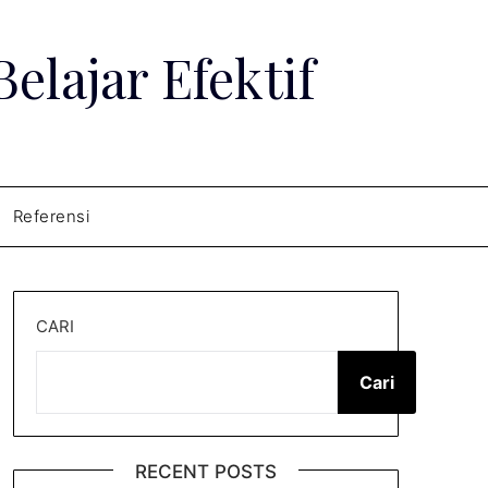
lajar Efektif
Referensi
CARI
Cari
RECENT POSTS