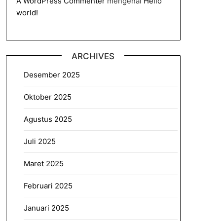
A WordPress Commenter
mengenai
Hello
world!
ARCHIVES
Desember 2025
Oktober 2025
Agustus 2025
Juli 2025
Maret 2025
Februari 2025
Januari 2025