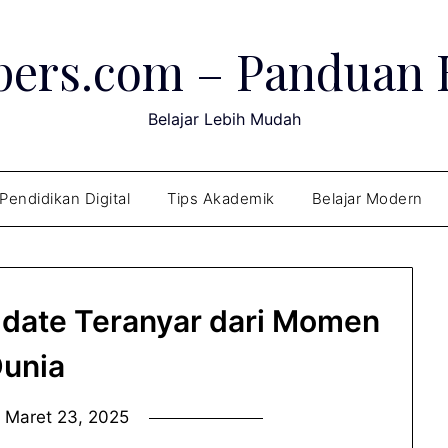
ers.com – Panduan Be
Belajar Lebih Mudah
Pendidikan Digital
Tips Akademik
Belajar Modern
-date Teranyar dari Momen
unia
n
Maret 23, 2025