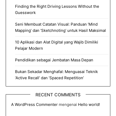
Finding the Right Driving Lessons Without the
Guesswork
Seni Membuat Catatan Visual: Panduan ‘Mind
Mapping’ dan ‘Sketchnoting’ untuk Hasil Maksimal
10 Aplikasi dan Alat Digital yang Wajib Dimiliki
Pelajar Modern
Pendidikan sebagai Jembatan Masa Depan
Bukan Sekadar Menghafal: Menguasai Teknik
‘Active Recall’ dan ‘Spaced Repetition’
RECENT COMMENTS
A WordPress Commenter
mengenai
Hello world!