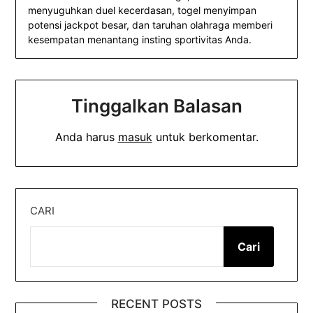
menyuguhkan duel kecerdasan, togel menyimpan
potensi jackpot besar, dan taruhan olahraga memberi
kesempatan menantang insting sportivitas Anda.
Tinggalkan Balasan
Anda harus
masuk
untuk berkomentar.
CARI
Cari
RECENT POSTS