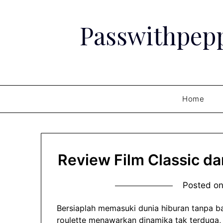
Skip
to
Passwithpepp
content
Home
Review Film Classic da
Posted o
Bersiaplah memasuki dunia hiburan tanpa b
roulette menawarkan dinamika tak terduga,