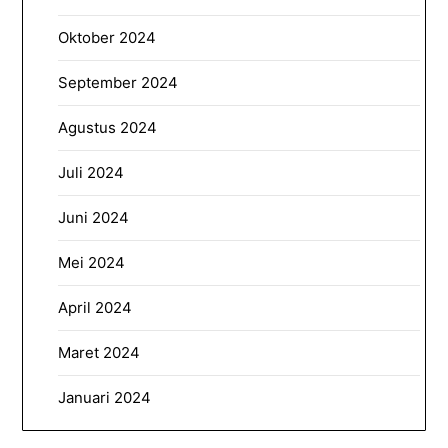
Oktober 2024
September 2024
Agustus 2024
Juli 2024
Juni 2024
Mei 2024
April 2024
Maret 2024
Januari 2024