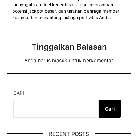
menyuguhkan duel kecerdasan, togel menyimpan
potensi jackpot besar, dan taruhan olahraga memberi
kesempatan menantang insting sportivitas Anda.
Tinggalkan Balasan
Anda harus
masuk
untuk berkomentar.
CARI
Cari
RECENT POSTS