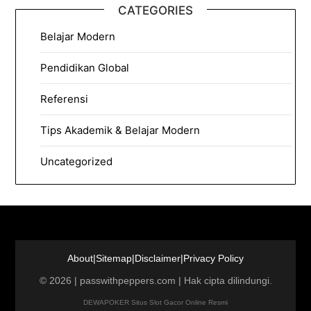
CATEGORIES
Belajar Modern
Pendidikan Global
Referensi
Tips Akademik & Belajar Modern
Uncategorized
About
|
Sitemap
|
Disclaimer
|
Privacy Policy
©
2026
|
passwithpeppers.com
| Hak cipta dilindungi.
DEWAPOKER Situs Slot Gacor Online Resmi