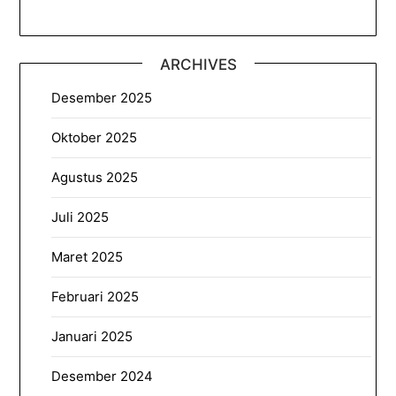
ARCHIVES
Desember 2025
Oktober 2025
Agustus 2025
Juli 2025
Maret 2025
Februari 2025
Januari 2025
Desember 2024