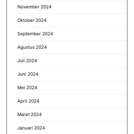
November 2024
Oktober 2024
September 2024
Agustus 2024
Juli 2024
Juni 2024
Mei 2024
April 2024
Maret 2024
Januari 2024